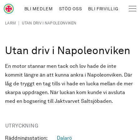
Hoppa till huvudinnehåll
BLI MEDLEM
STÖD OSS
BLI FRIVILLIG
Sjöräddningssällskapet
Länkstig
|
LARM
UTAN DRIV I NAPOLEONVIKEN
Utan driv i Napoleonviken
En motor stannar men tack och lov hade de inte
kommit längre än att kunna ankra i Napoleonviken. Där
låg de tryggt en tag tills vi hade en lucka mellan de mer
skarpa uppdragen. När luckan kom kunde vi avsluta
med en bogsering till Jaktvarvet Saltsjöbaden.
UTRYCKNING
Räddningsstation:
Dalarö