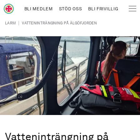
Hoppa till huvudinnehåll
BLI MEDLEM
STÖD OSS
BLI FRIVILLIG
Sjöräddningssällskapet
Länkstig
|
LARM
VATTENINTRÄNGNING PÅ ÄLGÖFJORDEN
Vatteninträngning på