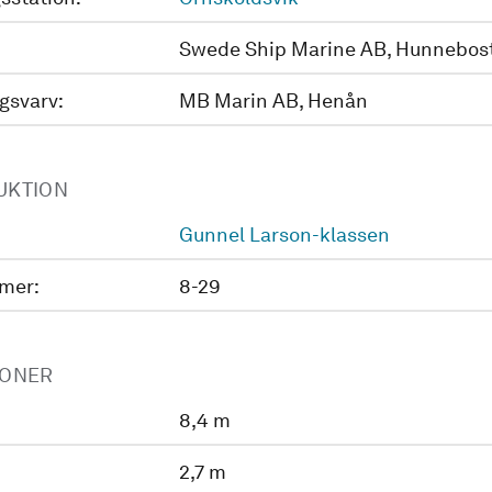
Swede Ship Marine AB, Hunnebos
gsvarv:
MB Marin AB, Henån
UKTION
Gunnel Larson-klassen
mer:
8-29
IONER
8,4 m
2,7 m