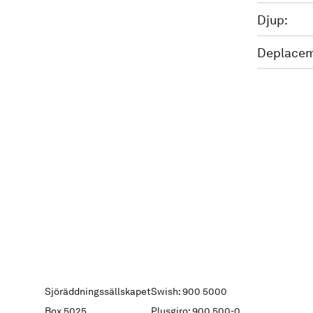
Djup:
Deplacem
Sjöräddningssällskapet
Swish: 900 5000
Box 5025
Plusgiro: 900 500-0