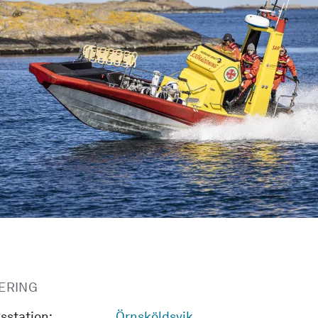
ERING
sstation:
Örnsköldsvik