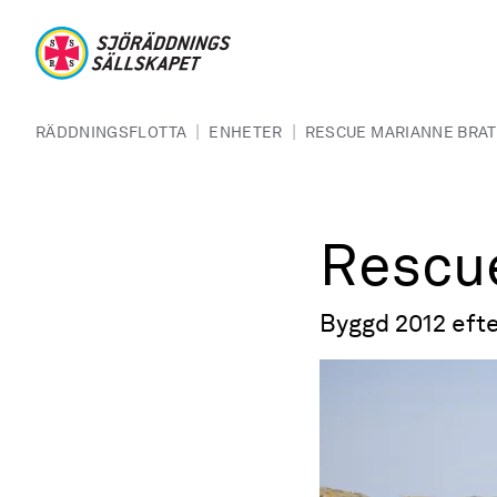
Hoppa till huvudinnehåll
Sjöräddningssällskapet
Länkstig
|
|
RÄDDNINGSFLOTTA
ENHETER
RESCUE MARIANNE BRAT
Rescue
Byggd 2012 efte