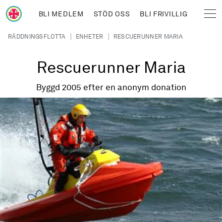
Hoppa till huvudinnehåll
BLI MEDLEM
STÖD OSS
BLI FRIVILLIG
Sjöräddningssällskapet
Länkstig
|
|
RÄDDNINGSFLOTTA
ENHETER
RESCUERUNNER MARIA
Rescuerunner Maria
Byggd 2005 efter en anonym donation