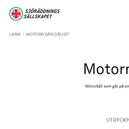
Hoppa till huvudinnehåll
Sjöräddningssällskapet
Länkstig
|
LARM
MOTORN GÅR DÅLIGT
Motorn
Motorbåt som går på en 
UTRYCK