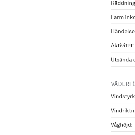
Räddning
Larm ink
Händelse
Aktivitet:
Utsända 
VÄDERF
Vindstyrk
Vindriktn
Våghöjd: