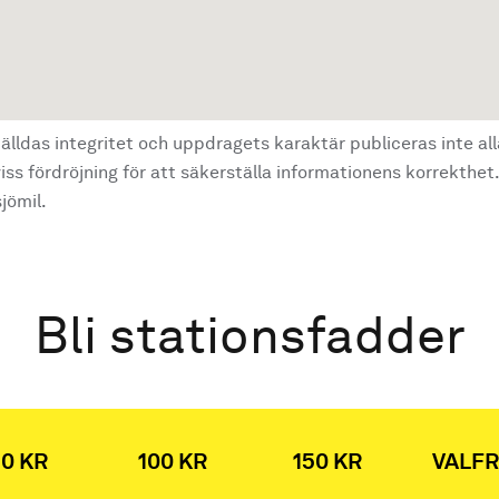
älldas integritet och uppdragets karaktär publiceras inte al
ss fördröjning för att säkerställa informationens korrekthet.
jömil.
Bli stationsfadder
0 KR
100 KR
150 KR
VALFR