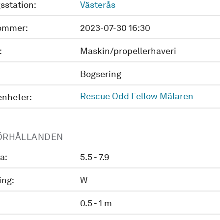
sstation:
Västerås
ommer:
2023-07-30 16:30
:
Maskin/propellerhaveri
Bogsering
Rescue Odd Fellow Mälaren
enheter:
ÖRHÅLLANDEN
a:
5.5 - 7.9
ing:
W
0.5 - 1 m