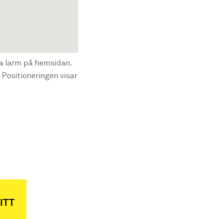
la larm på hemsidan.
 Positioneringen visar
ITT