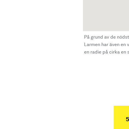
På grund av de nödst
Larmen har även en vi
en radie på cirka en s
5