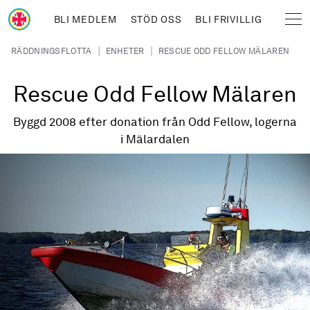
Hoppa till huvudinnehåll
BLI MEDLEM
STÖD OSS
BLI FRIVILLIG
Sjöräddningssällskapet
Länkstig
|
|
RÄDDNINGSFLOTTA
ENHETER
RESCUE ODD FELLOW MÄLAREN
Rescue Odd Fellow Mälaren
Byggd 2008 efter donation från Odd Fellow, logerna
i Mälardalen