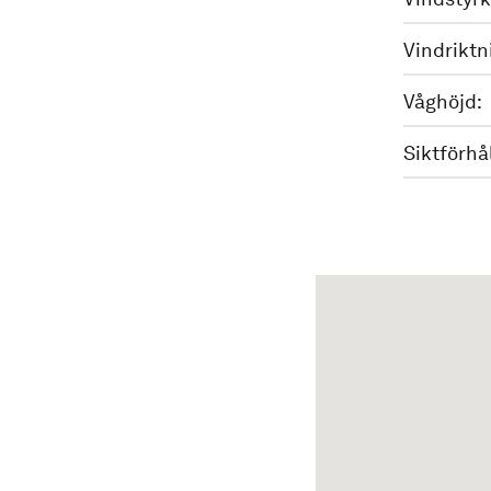
Vindriktn
Våghöjd:
Siktförhå