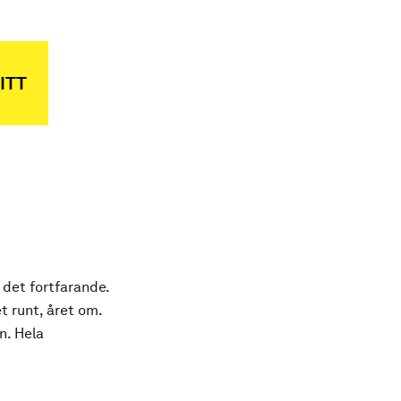
ITT
 det fortfarande.
t runt, året om.
n. Hela