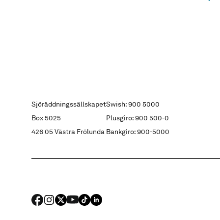
Sjöräddningssällskapet
Swish: 900 5000
Box 5025
Plusgiro: 900 500-0
426 05 Västra Frölunda
Bankgiro: 900-5000
FACEBOOK
Instagram
X
YouTube
TIKTOK
LINKED IN