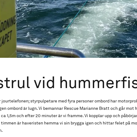
trul vid hummerfi
r jourtelefonen; styrpulpetare med fyra personer ombord har motorpr
gen ombord är lugn. Vi bemannar Rescue Marianne Bratt och går mot h
ca 1,5m och efter 20 minuter är vi framme. Vi kopplar upp och påbörjar
 timmen är haveristen hemma vi sin brygga igen och hittar felet på mo
n.