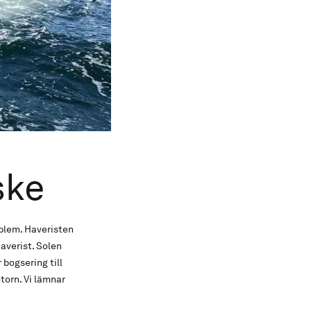
ske
oblem. Haveristen
averist. Solen
 bogsering till
torn. Vi lämnar