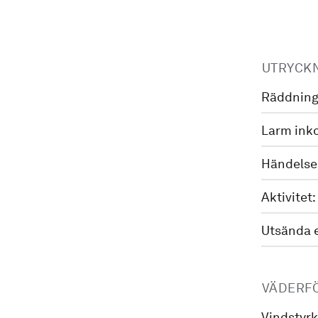
UTRYCK
Räddning
Larm ink
Händelse
Aktivitet:
Utsända 
VÄDERF
Vindstyrk