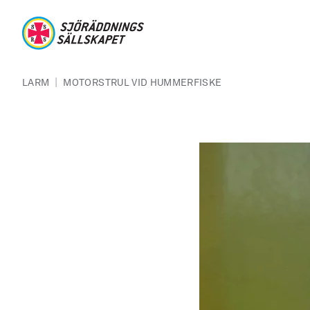
Hoppa till huvudinnehåll
Sjöräddningssällskapet
Länkstig
|
LARM
MOTORSTRUL VID HUMMERFISKE