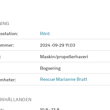
NING
sstation:
Rörö
ommer:
2024-09-29 11:03
:
Maskin/propellerhaveri
Bogsering
Rescue Marianne Bratt
enheter:
ÖRHÅLLANDEN
a:
10.8 - 13.8