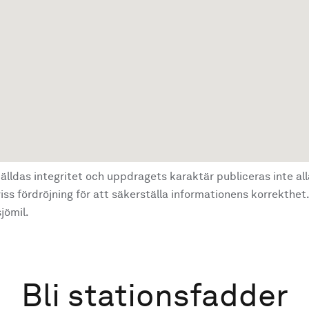
älldas integritet och uppdragets karaktär publiceras inte al
ss fördröjning för att säkerställa informationens korrekthet.
jömil.
Bli stationsfadder