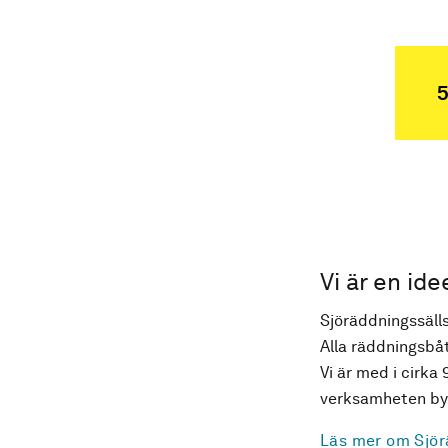
5
Vi är en ide
Sjöräddningssälls
Alla räddningsbåt
Vi är med i cirka 
verksamheten byg
Läs mer om Sjör