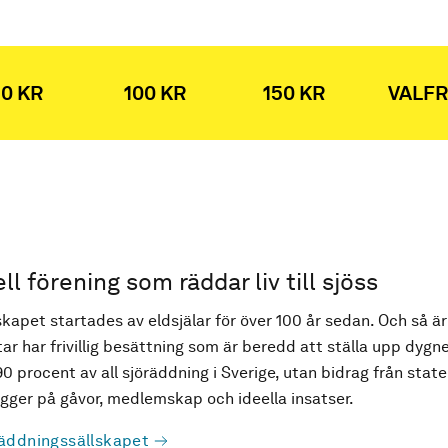
0 KR
100 KR
150 KR
VALFR
ell förening som räddar liv till sjöss
kapet startades av eldsjälar för över 100 år sedan. Och så är
ar har frivillig besättning som är beredd att ställa upp dygne
90 procent av all sjöräddning i Sverige, utan bidrag från state
ger på gåvor, medlemskap och ideella insatser.
äddningssällskapet