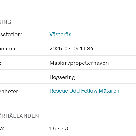
NING
sstation:
Västerås
ommer:
2026-07-04 19:34
:
Maskin/propellerhaveri
Bogsering
Rescue Odd Fellow Mälaren
enheter:
ÖRHÅLLANDEN
a:
1.6 - 3.3