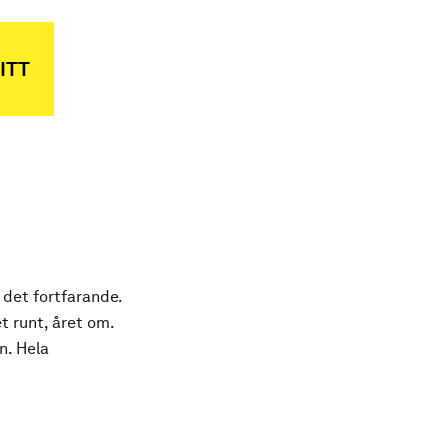
ITT
 det fortfarande.
t runt, året om.
n. Hela