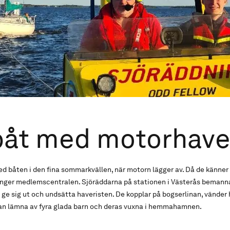
båt med motorhave
d båten i den fina sommarkvällen, när motorn lägger av. Då de känner
ringer medlemscentralen. Sjöräddarna på stationen i Västerås beman
ge sig ut och undsätta haveristen. De kopplar på bogserlinan, vänder
kan lämna av fyra glada barn och deras vuxna i hemmahamnen.