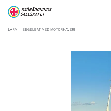
Hoppa till huvudinnehåll
Sjöräddningssällskapet
Länkstig
|
LARM
SEGELBÅT MED MOTORHAVERI