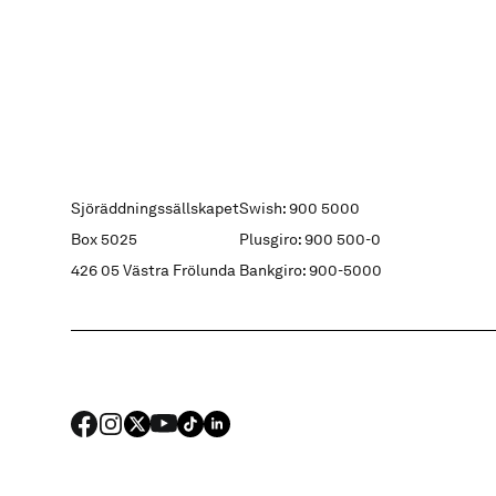
Sjöräddningssällskapet
Swish: 900 5000
Box 5025
Plusgiro: 900 500-0
426 05 Västra Frölunda
Bankgiro: 900-5000
FACEBOOK
Instagram
X
YouTube
TIKTOK
LINKED IN