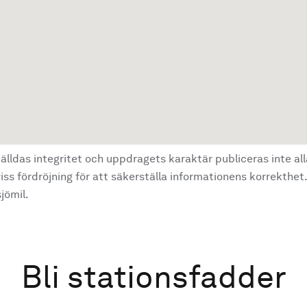
älldas integritet och uppdragets karaktär publiceras inte al
ss fördröjning för att säkerställa informationens korrekthet.
jömil.
Bli stationsfadder