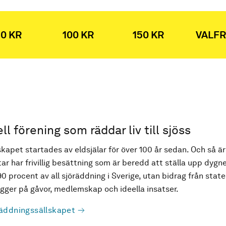
0 KR
100 KR
150 KR
VALFR
ell förening som räddar liv till sjöss
kapet startades av eldsjälar för över 100 år sedan. Och så är
ar har frivillig besättning som är beredd att ställa upp dygne
90 procent av all sjöräddning i Sverige, utan bidrag från state
ger på gåvor, medlemskap och ideella insatser.
äddningssällskapet