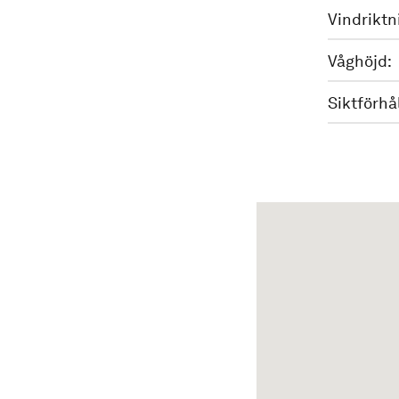
Vindriktn
Våghöjd:
Siktförhå