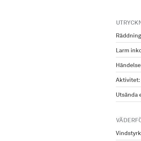
UTRYCK
Räddning
Larm ink
Händelse
Aktivitet:
Utsända 
VÄDERF
Vindstyrk