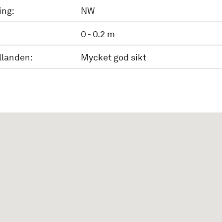
ing:
NW
0 - 0.2 m
llanden:
Mycket god sikt