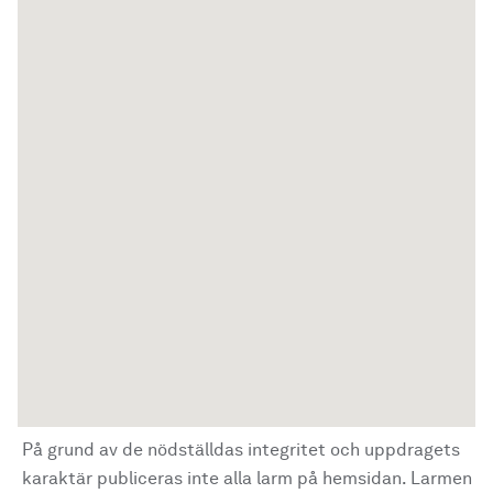
På grund av de nödställdas integritet och uppdragets
karaktär publiceras inte alla larm på hemsidan. Larmen