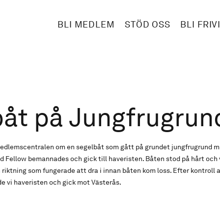
BLI MEDLEM
STÖD OSS
BLI FRIV
åt på Jungfrugrun
Medlemscentralen om en segelbåt som gått på grundet jungfrugrund m
 Fellow bemannades och gick till haveristen. Båten stod på hårt och v
 riktning som fungerade att dra i innan båten kom loss. Efter kontroll 
e vi haveristen och gick mot Västerås.