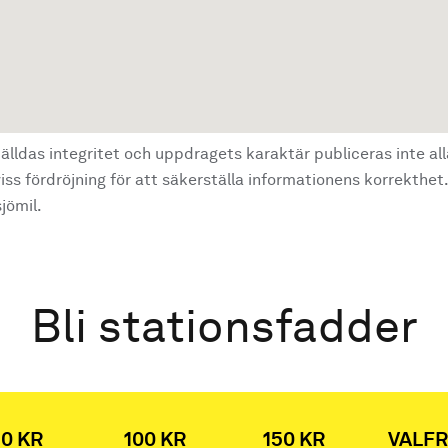
älldas integritet och uppdragets karaktär publiceras inte al
ss fördröjning för att säkerställa informationens korrekthet.
jömil.
Bli stationsfadder
0 KR
100 KR
150 KR
VALFR