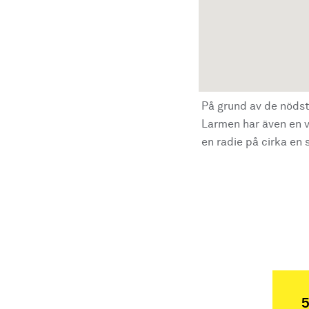
På grund av de nödst
Larmen har även en vi
en radie på cirka en s
5