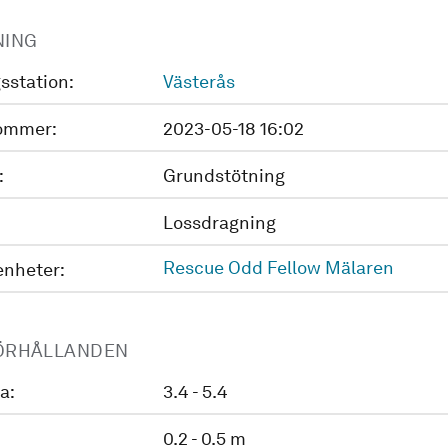
NING
sstation:
Västerås
ommer:
2023-05-18 16:02
:
Grundstötning
Lossdragning
Rescue Odd Fellow Mälaren
enheter:
ÖRHÅLLANDEN
a:
3.4 - 5.4
0.2 - 0.5 m