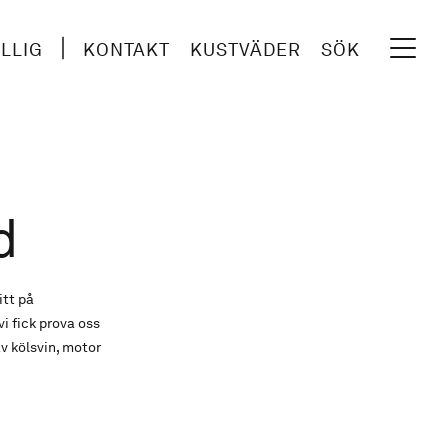
ILLIG
KONTAKT
KUSTVÄDER
SÖK
d
itt på
i fick prova oss
av kölsvin, motor