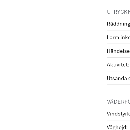
UTRYCK
Räddning
Larm ink
Händelse
Aktivitet:
Utsända 
VÄDERF
Vindstyrk
Våghöjd: