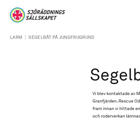
Hoppa till huvudinnehåll
Sjöräddningssällskapet
Länkstig
|
LARM
SEGELBÅT PÅ JUNGFRUGRUND
Segelb
Vi blev kontaktade av 
Granfjärden. Rescue Odd
fram innan vi hittade en
och roderverkan lämnad