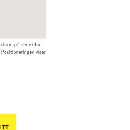
la larm på hemsidan.
 Positioneringen visar
ITT