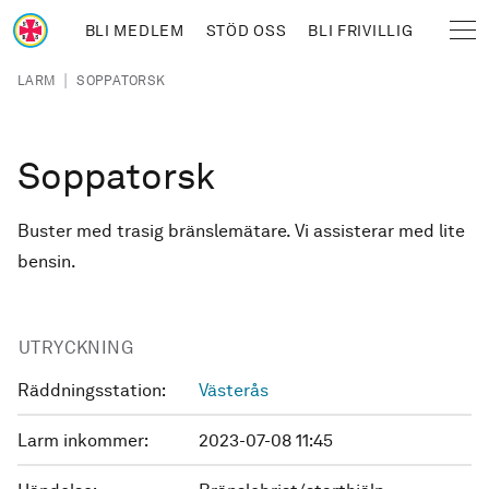
Hoppa till huvudinnehåll
BLI MEDLEM
STÖD OSS
BLI FRIVILLIG
Sjöräddningssällskapet
Länkstig
|
LARM
SOPPATORSK
Soppatorsk
Buster med trasig bränslemätare. Vi assisterar med lite
bensin.
UTRYCKNING
Räddningsstation:
Västerås
Larm inkommer:
2023-07-08 11:45