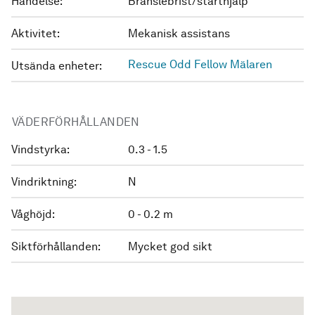
Händelse:
Bränslebrist/starthjälp
Aktivitet:
Mekanisk assistans
Rescue Odd Fellow Mälaren
Utsända enheter:
VÄDERFÖRHÅLLANDEN
Vindstyrka:
0.3 - 1.5
Vindriktning:
N
Våghöjd:
0 - 0.2 m
Siktförhållanden:
Mycket god sikt