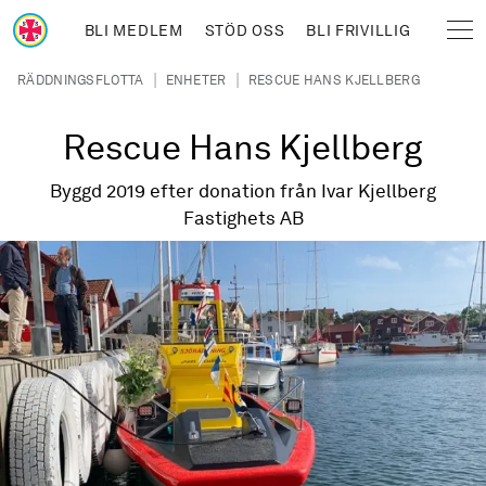
Hoppa till huvudinnehåll
BLI MEDLEM
STÖD OSS
BLI FRIVILLIG
Sjöräddningssällskapet
Länkstig
|
|
RÄDDNINGSFLOTTA
ENHETER
RESCUE HANS KJELLBERG
Rescue Hans Kjellberg
Byggd 2019 efter donation från Ivar Kjellberg
Fastighets AB