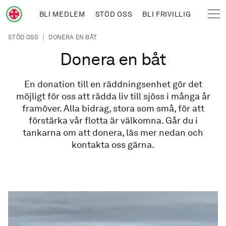
Hoppa till huvudinnehåll
BLI MEDLEM
STÖD OSS
BLI FRIVILLIG
Sjöräddningssällskapet
Länkstig
|
STÖD OSS
DONERA EN BÅT
Donera en båt
En donation till en räddningsenhet gör det
möjligt för oss att rädda liv till sjöss i många år
framöver. Alla bidrag, stora som små, för att
förstärka vår flotta är välkomna. Går du i
tankarna om att donera, läs mer nedan och
kontakta oss gärna.